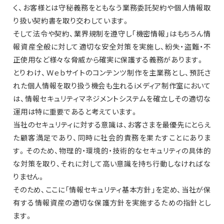
く、お客様とは守秘義務をともなう業務委託契約や個人情報取
り扱い契約書を取り交わしています。
そして法令や契約、業界規制を遵守し｢機密情報｣はもちろん情
報資産全般に対して適切な安全対策を実施し、紛失・盗難・不
正使用など様々な脅威から確実に保護する義務があります。
とりわけ、Ｗｅｂサイトのコンテンツ制作を主業務とし、預託さ
れた個人情報を取り扱う機会も生れるiメディア制作室において
は、情報セキュリティマネジメントシステムを確立しその適切な
運用は特に重要であると考えています。
当社のセキュリティに対する意識は、お客さまを最優先にとらえ
た顧客満足であり、同時に社会的責務を果たすことにありま
す。そのため、物理的・環境的・技術的なセキュリティの具体的
な対策を取り、それに対して高い意識を持ち行動しなければな
りません。
そのため、ここに「情報セキュリティ基本方針」を定め、当社が保
有する情報資産の適切な保護方針を実施するための指針とし
ます。