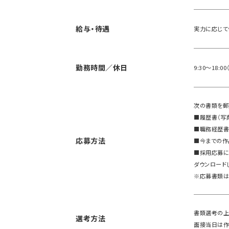
給与・待遇
実力に応じて
勤務時間／休日
9:30～18
次の書類を郵
■履歴書（写
■職務経歴
応募方法
■今までの作
■
採用応募に
ダウンロード
※応募書類は
書類選考の上
選考方法
面接当日は作