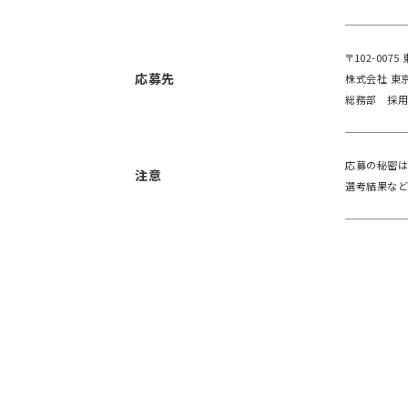
〒102-00
応募先
株式会社 東
総務部 採
応募の秘密は
注意
選考結果など