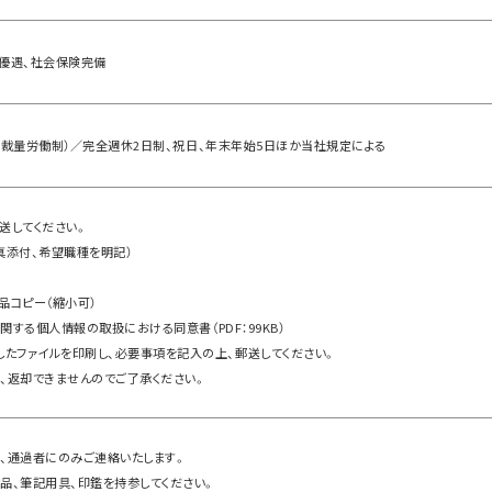
優遇、社会保険完備
:00（裁量労働制）／完全週休2日制、祝日、年末年始5日ほか当社規定による
送してください。
真添付、希望職種を明記）
書
品コピー（縮小可）
関する個人情報の取扱における同意書
（PDF：99KB）
したファイルを印刷し、必要事項を記入の上、郵送してください。
、返却できませんのでご了承ください。
、通過者にのみご連絡いたします。
品、筆記用具、印鑑を持参してください。