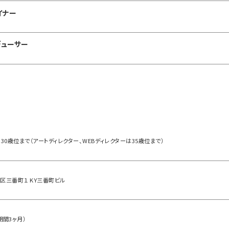
イナー
デューサー
30歳位まで（アートディレクター、WEBディレクターは35歳位まで）
区三番町１ KY三番町ビル
期間3ヶ月）