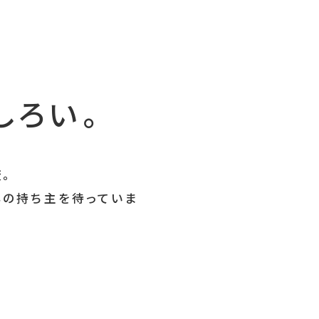
しろい。
変。
の持ち主を待っていま