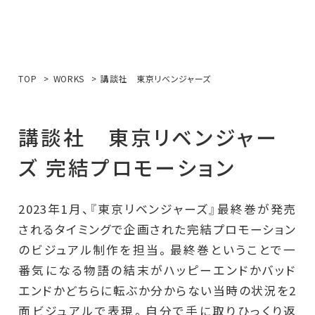
TOP
WORKS
講談社 東京リベンジャーズ
講
談
社
東
京
リ
ベ
ン
ジ
ャ
ー
ズ
完
結
プ
ロ
モ
ー
シ
ョ
ン
2023年1月、『東京リベンジャーズ』最終巻が発売
されるタイミングで企画された完結プロモーション
のビジュアル制作を担当。最終巻ということで一
番気になる物語の結末がハッピーエンドかバッド
エンドかどちらに転ぶか分からない当時の状況を2
面ビジュアルで表現。自分で手に取りひっくり返