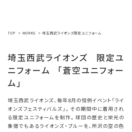
TOP
WORKS
埼玉西武ライオンズ限定ユニフォーム
埼
玉
西
武
ラ
イ
オ
ン
ズ
限
定
ユ
ニ
フ
ォ
ー
ム
「
蒼
空
ユ
ニ
フ
ォ
ー
ム
」
埼玉西武ライオンズ、毎年8月の恒例イベント「ライ
オンズフェスティバルズ」。その期間中に着用され
る限定ユニフォームを制作。球団の歴史と栄光の
象徴でもあるライオンズ・ブルーを、所沢の空の色