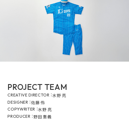
PROJECT TEAM
水野 亮
CREATIVE DIRECTOR ：
佐藤 伶
DESIGNER ：
水野 亮
COPYWRITER ：
野田 憲義
PRODUCER ：