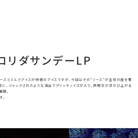
E
NEWS
COMPANY
RECRUIT
ロ
リ
ダ
サ
ン
デ
ー
L
P
のソースとミルクアイスが特徴のアイスですが、今回はその“ソース”が主役の座を奪
際に、ジャックされたような演出でグリッチノイズが入り、声明文が浮かび上がる
展開。
す。