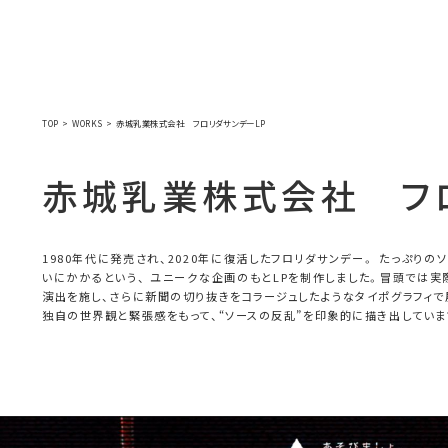
WORKS
SOLUTION
SHOWCAS
TOP
WORKS
赤城乳業株式会社 フロリダサンデーLP
赤
城
乳
業
株
式
会
社
フ
1980年代に発売され、2020年に復活したフロリダサンデー。 たっぷり
いにかかるという、 ユニークな企画のもとLPを制作しました。冒頭では実
演出を施し、さらに新聞の切り抜きをコラージュしたようなタイポグラフィで
独自の世界観と緊張感をもって、“ソースの反乱”を印象的に描き出していま